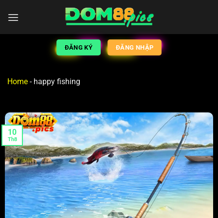
ĐĂNG KÝ
ĐĂNG NHẬP
Home
-
happy fishing
10
Th8