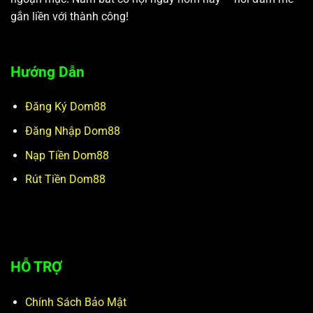
gắn liền với thành công!
Hướng Dẫn
Đăng Ký Dom88
Đăng Nhập Dom88
Nạp Tiền Dom88
Rút Tiền Dom88
HỖ TRỢ
Chính Sách Bảo Mật