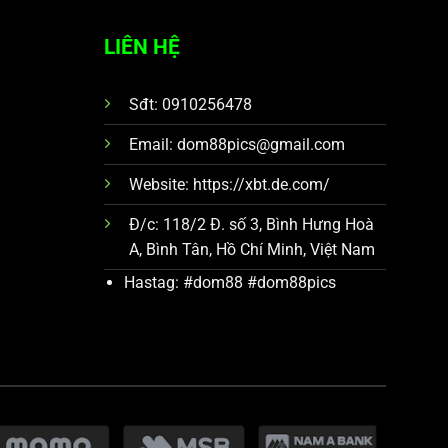
LIÊN HỆ
Sđt: 0910256478
Email:
dom88pics@gmail.com
Website: https://xbt.de.com/
Đ/c: 118/2 Đ. số 3, Bình Hưng Hoà
A, Bình Tân, Hồ Chí Minh, Việt Nam
Hastag: #dom88 #dom88pics