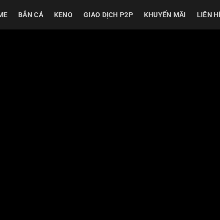
ME
BẮN CÁ
KENO
GIAO DỊCH P2P
KHUYẾN MÃI
LIÊN H