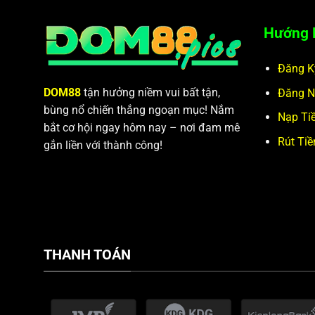
Hướng 
Đăng 
DOM88
tận hưởng niềm vui bất tận,
Đăng 
bùng nổ chiến thắng ngoạn mục! Nắm
Nạp Ti
bắt cơ hội ngay hôm nay – nơi đam mê
Rút Ti
gắn liền với thành công!
THANH TOÁN