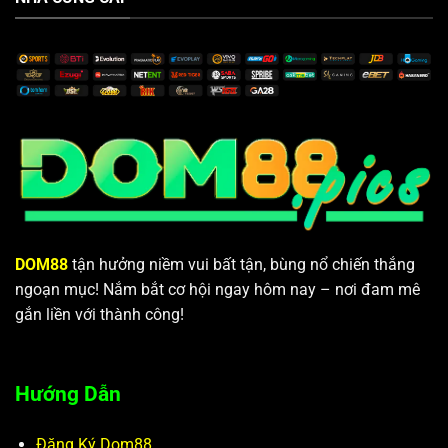
DOM88
tận hưởng niềm vui bất tận, bùng nổ chiến thắng
ngoạn mục! Nắm bắt cơ hội ngay hôm nay – nơi đam mê
gắn liền với thành công!
Hướng Dẫn
Đăng Ký Dom88