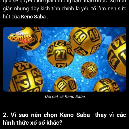
quả sẽ quyết định giải thưởng bạn nhận được. Sự đơn
giản nhưng đầy kịch tính chính là yếu tố làm nên sức
hút của
Keno Saba
.
Đôi nét về Keno Saba
2. Vì sao nên chọn Keno Saba thay vì các
hình thức xổ số khác?