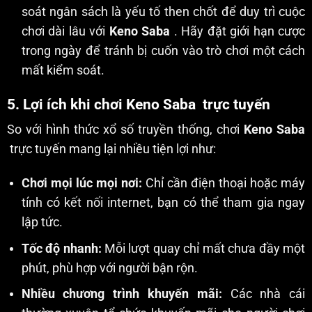
soát ngân sách là yếu tố then chốt để duy trì cuộc
chơi dài lâu với
Keno Saba
. Hãy đặt giới hạn cược
trong ngày để tránh bị cuốn vào trò chơi một cách
mất kiểm soát.
5. Lợi ích khi chơi Keno Saba trực tuyến
So với hình thức xổ số truyền thống, chơi
Keno Saba
trực tuyến mang lại nhiều tiện lợi như:
Chơi mọi lúc mọi nơi:
Chỉ cần điện thoại hoặc máy
tính có kết nối internet, bạn có thể tham gia ngay
lập tức.
Tốc độ nhanh:
Mỗi lượt quay chỉ mất chưa đầy một
phút, phù hợp với người bận rộn.
Nhiều chương trình khuyến mãi:
Các nhà cái