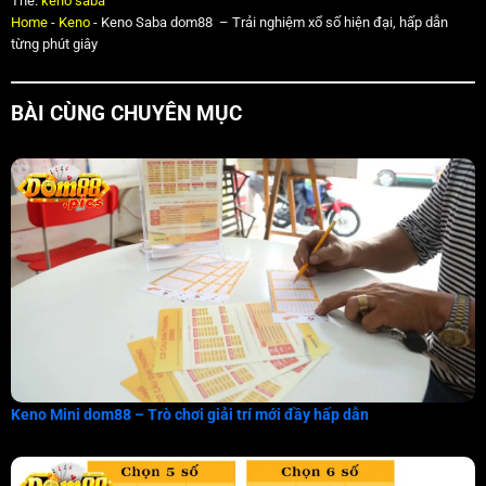
Thẻ:
keno saba
Home
-
Keno
-
Keno Saba dom88 – Trải nghiệm xổ số hiện đại, hấp dẫn
từng phút giây
BÀI CÙNG CHUYÊN MỤC
Keno Mini dom88 – Trò chơi giải trí mới đầy hấp dẫn