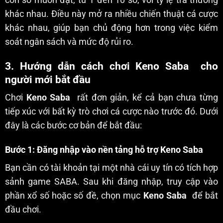
khác nhau. Điều này mở ra nhiều chiến thuật cá cược
khác nhau, giúp bạn chủ động hơn trong việc kiểm
soát ngân sách và mức độ rủi ro.
3. Hướng dẫn cách chơi Keno Saba cho
người mới bắt đầu
Chơi
Keno Saba
rất đơn giản, kể cả bạn chưa từng
tiếp xúc với bất kỳ trò chơi cá cược nào trước đó. Dưới
đây là các bước cơ bản để bắt đầu:
Bước 1: Đăng nhập vào nền tảng hỗ trợ Keno Saba
Bạn cần có tài khoản tại một nhà cái uy tín có tích hợp
sảnh game SABA. Sau khi đăng nhập, truy cập vào
phần xổ số hoặc số đề, chọn mục
Keno Saba
để bắt
đầu chơi.