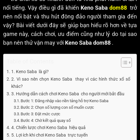
nổi tiếng. Vậy điều gì đã khiến
Keno Saba
dom88
trở
nên nổi bật và thu hút đông đảo người tham gia đến
vậy? Bài viết dưới đây sẽ giúp bạn hiểu rõ hơn về tựa
game này, cách chơi, ưu điểm cũng như lý do tại sao
bạn nên thử vận may với
Keno Saba dom88
.
Table of Contents
1. Keno Saba là gì?
2. Vì sao nên chọn Keno Saba thay vì các hình thức xổ số
khác?
3. Hướng dẫn cách chơi Keno Saba cho người mới bắt đầu
Bước 1: Đăng nhập vào nền tảng hỗ trợ Keno Saba
Bước 2: Chọn số lượng con số muốn cược
Bước 3: Đặt mức cược
Bước 4: Chờ kết quả quay số
4. Chiến lược chơi Keno Saba hiệu quả
5. Lợi ích khi chơi Keno Saba trực tuyến