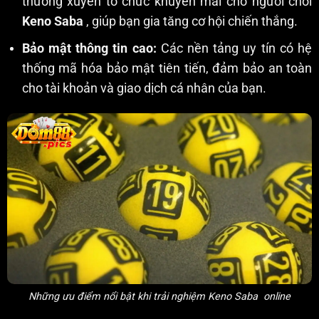
thường xuyên tổ chức khuyến mãi cho người chơi
Keno Saba
, giúp bạn gia tăng cơ hội chiến thắng.
Bảo mật thông tin cao:
Các nền tảng uy tín có hệ
thống mã hóa bảo mật tiên tiến, đảm bảo an toàn
cho tài khoản và giao dịch cá nhân của bạn.
Những ưu điểm nổi bật khi trải nghiệm Keno Saba online