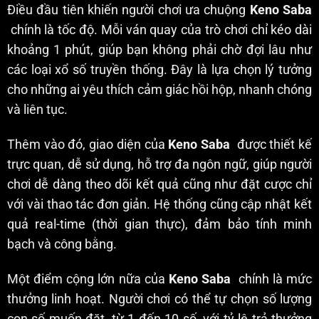
Điều đầu tiên khiến người chơi ưa chuộng
Keno Saba
chính là tốc độ. Mỗi ván quay của trò chơi chỉ kéo dài
khoảng 1 phút, giúp bạn không phải chờ đợi lâu như
các loại xổ số truyền thống. Đây là lựa chọn lý tưởng
cho những ai yêu thích cảm giác hồi hộp, nhanh chóng
và liên tục.
Thêm vào đó, giao diện của
Keno Saba
được thiết kế
trực quan, dễ sử dụng, hỗ trợ đa ngôn ngữ, giúp người
chơi dễ dàng theo dõi kết quả cũng như đặt cược chỉ
với vài thao tác đơn giản. Hệ thống cũng cập nhật kết
quả real-time (thời gian thực), đảm bảo tính minh
bạch và công bằng.
Một điểm cộng lớn nữa của
Keno Saba
chính là mức
thưởng linh hoạt. Người chơi có thể tự chọn số lượng
con số muốn đặt, từ 1 đến 10 số, với tỷ lệ trả thưởng