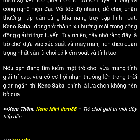
thích sự kết hợp giữa trò chơi xổ số truyền thống và
công nghệ hiện đại. Với tốc độ nhanh, dễ chơi, phần
thưởng hấp dẫn cùng khả năng truy cập linh hoạt,
Keno Saba
đang trở thành xu hướng mới trong cộng
đồng giải trí trực tuyến. Tuy nhiên, hãy nhớ rằng đây là
trò chơi dựa vào xác suất và may mắn, nên điều quan
trọng nhất vẫn là chơi có kiểm soát và tỉnh táo.
Nếu bạn đang tìm kiếm một trò chơi vừa mang tính
giải trí cao, vừa có cơ hội nhận thưởng lớn trong thời
gian ngắn, thì
Keno Saba
chính là lựa chọn không nên
bỏ qua.
>>Xem Thêm
:
Keno Mini dom88
– Trò chơi giải trí mới đầy
hấp dẫn.