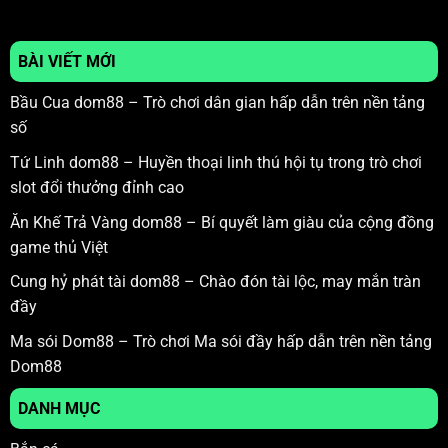
BÀI VIẾT MỚI
Bầu Cua dom88 – Trò chơi dân gian hấp dẫn trên nền tảng
số
Tứ Linh dom88 – Huyền thoại linh thú hội tụ trong trò chơi
slot đổi thưởng đỉnh cao
Ăn Khế Trả Vàng dom88 – Bí quyết làm giàu của cộng đồng
game thủ Việt
Cung hỷ phát tài dom88 – Chào đón tài lộc, may mắn tràn
đầy
Ma sói Dom88 – Trò chơi Ma sói đầy hấp dẫn trên nền tảng
Dom88
DANH MỤC