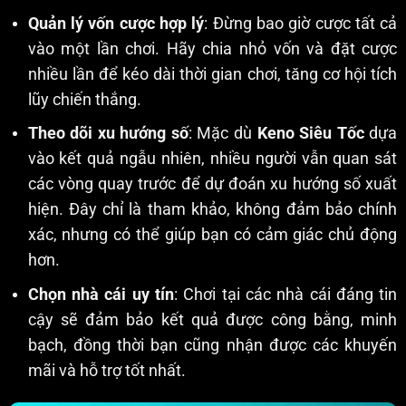
Quản lý vốn cược hợp lý
: Đừng bao giờ cược tất cả
vào một lần chơi. Hãy chia nhỏ vốn và đặt cược
nhiều lần để kéo dài thời gian chơi, tăng cơ hội tích
lũy chiến thắng.
Theo dõi xu hướng số
: Mặc dù
Keno Siêu Tốc
dựa
vào kết quả ngẫu nhiên, nhiều người vẫn quan sát
các vòng quay trước để dự đoán xu hướng số xuất
hiện. Đây chỉ là tham khảo, không đảm bảo chính
xác, nhưng có thể giúp bạn có cảm giác chủ động
hơn.
Chọn nhà cái uy tín
: Chơi tại các nhà cái đáng tin
cậy sẽ đảm bảo kết quả được công bằng, minh
bạch, đồng thời bạn cũng nhận được các khuyến
mãi và hỗ trợ tốt nhất.