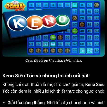
Cách để tối ưu khả năng chiến thắng
Keno Siêu Tốc và những lợi ích nổi bật
Không chỉ đơn thuần là một trò chơi giải trí,
Keno Siêu
Tốc
còn đem lại nhiều lợi ích thiết thực cho người chơi:
Giải tỏa căng thẳng
: Nhờ tốc độ chơi nhanh và hình