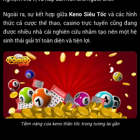
Ngoài ra, sự kết hợp giữa
Keno Siêu Tốc
và các hình
thức cá cược thể thao, casino trực tuyến cũng đang
được nhiều nhà cái nghiên cứu nhằm tạo nên một hệ
sinh thái giải trí toàn diện và tiện lợi.
Tiềm năng của keno thần tốc trong tương lai gần