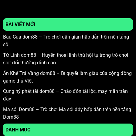
BÀI VIẾT MỚI
Bầu Cua dom88 – Trò chơi dân gian hấp dẫn trên nền tảng
số
Tứ Linh dom88 – Huyền thoại linh thú hội tụ trong trò chơi
slot đổi thưởng đỉnh cao
Ăn Khế Trả Vàng dom88 – Bí quyết làm giàu của cộng đồng
game thủ Việt
Cung hỷ phát tài dom88 – Chào đón tài lộc, may mắn tràn
đầy
Ma sói Dom88 – Trò chơi Ma sói đầy hấp dẫn trên nền tảng
Dom88
DANH MỤC