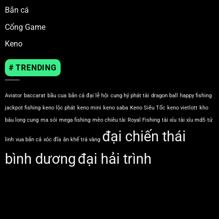
Bắn cá
Cổng Game
Keno
# TRENDING
Aviator
baccarat
bầu cua
bắn cá đại lễ hội
cung hỷ phát tài
dragon ball
happy fishing
jackpot fishing
keno lộc phát
keno mini
keno saba
Keno Siêu Tốc
keno vietlott
kho
báu long cung
ma sói
mega fishing
mèo chiêu tài
Royal Fishing
tài xỉu
tài xỉu md5
tứ
đại chiến thái
linh
vua bắn cá
xóc đĩa
ăn khế trả vàng
bình dương
đại hải trình