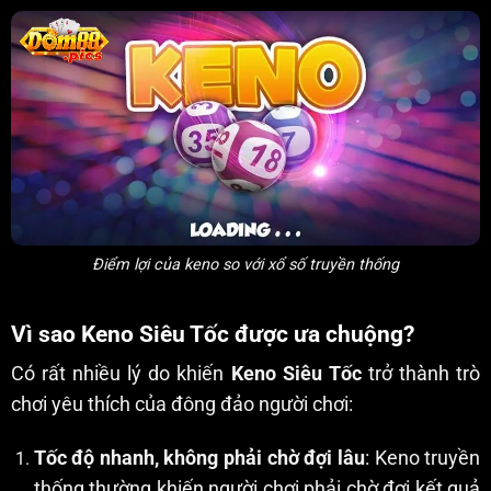
Điểm lợi của keno so với xổ số truyền thống
Vì sao Keno Siêu Tốc được ưa chuộng?
Có rất nhiều lý do khiến
Keno Siêu Tốc
trở thành trò
chơi yêu thích của đông đảo người chơi:
Tốc độ nhanh, không phải chờ đợi lâu
: Keno truyền
thống thường khiến người chơi phải chờ đợi kết quả